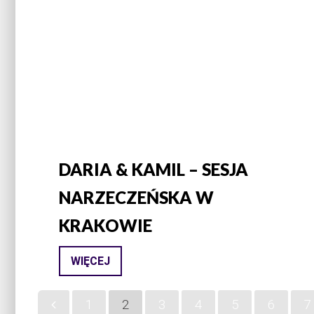
DARIA & KAMIL – SESJA
NARZECZEŃSKA W
KRAKOWIE
WIĘCEJ
1
2
3
4
5
6
7