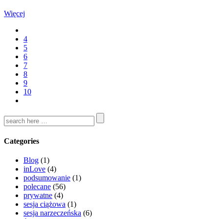
Więcej
4
5
6
7
8
9
10
Categories
Blog
(1)
inLove
(4)
podsumowanie
(1)
polecane
(56)
prywatne
(4)
sesja ciążowa
(1)
sesja narzeczeńska
(6)