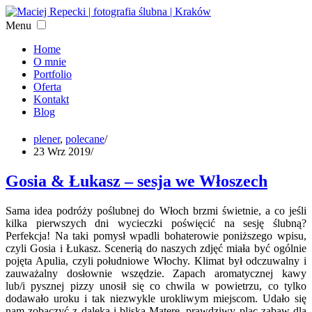
Menu
Home
O mnie
Portfolio
Oferta
Kontakt
Blog
plener
,
polecane
/
23 Wrz 2019
/
Gosia & Łukasz – sesja we Włoszech
Sama idea podróży poślubnej do Włoch brzmi świetnie, a co jeśli
kilka pierwszych dni wycieczki poświęcić na sesję ślubną?
Perfekcja! Na taki pomysł wpadli bohaterowie poniższego wpisu,
czyli Gosia i Łukasz. Scenerią do naszych zdjęć miała być ogólnie
pojęta Apulia, czyli południowe Włochy. Klimat był odczuwalny i
zauważalny dosłownie wszędzie. Zapach aromatycznej kawy
lub/i pysznej pizzy unosił się co chwila w powietrzu, co tylko
dodawało uroku i tak niezwykle urokliwym miejscom. Udało się
nam zobaczyć z daleka i bliska Materę, prawdziwy plac zabaw dla