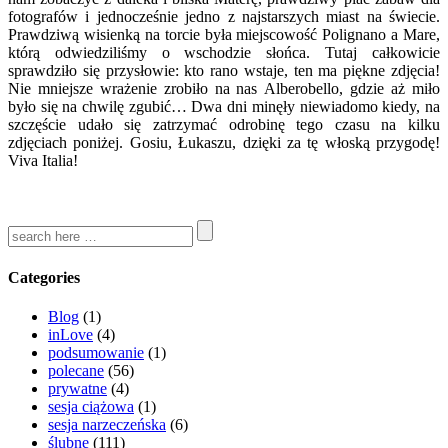
fotografów i jednocześnie jedno z najstarszych miast na świecie.
Prawdziwą wisienką na torcie była miejscowość Polignano a Mare,
którą odwiedziliśmy o wschodzie słońca. Tutaj całkowicie
sprawdziło się przysłowie: kto rano wstaje, ten ma piękne zdjęcia!
Nie mniejsze wrażenie zrobiło na nas Alberobello, gdzie aż miło
było się na chwilę zgubić… Dwa dni minęły niewiadomo kiedy, na
szczęście udało się zatrzymać odrobinę tego czasu na kilku
zdjęciach poniżej. Gosiu, Łukaszu, dzięki za tę włoską przygodę!
Viva Italia!
Categories
Blog
(1)
inLove
(4)
podsumowanie
(1)
polecane
(56)
prywatne
(4)
sesja ciążowa
(1)
sesja narzeczeńska
(6)
ślubne
(111)