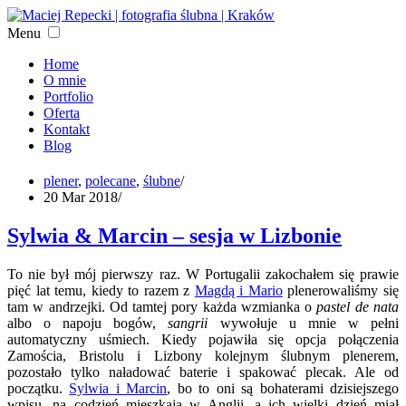
Menu
Home
O mnie
Portfolio
Oferta
Kontakt
Blog
plener
,
polecane
,
ślubne
/
20 Mar 2018
/
Sylwia & Marcin – sesja w Lizbonie
To nie był mój pierwszy raz. W Portugalii zakochałem się prawie
pięć lat temu, kiedy to razem z
Magdą i Mario
plenerowaliśmy się
tam w andrzejki. Od tamtej pory każda wzmianka o
pastel de nata
albo o napoju bogów,
sangrii
wywołuje u mnie w pełni
automatyczny uśmiech. Kiedy pojawiła się opcja połączenia
Zamościa, Bristolu i Lizbony kolejnym ślubnym plenerem,
pozostało tylko naładować baterie i spakować plecak. Ale od
początku.
Sylwia i Marcin
, bo to oni są bohaterami dzisiejszego
wpisu, na codzień mieszkają w Anglii, a ich wielki dzień miał