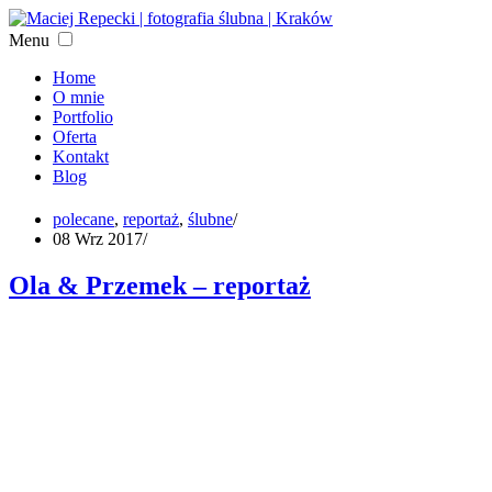
Menu
Home
O mnie
Portfolio
Oferta
Kontakt
Blog
polecane
,
reportaż
,
ślubne
/
08 Wrz 2017
/
Ola & Przemek – reportaż