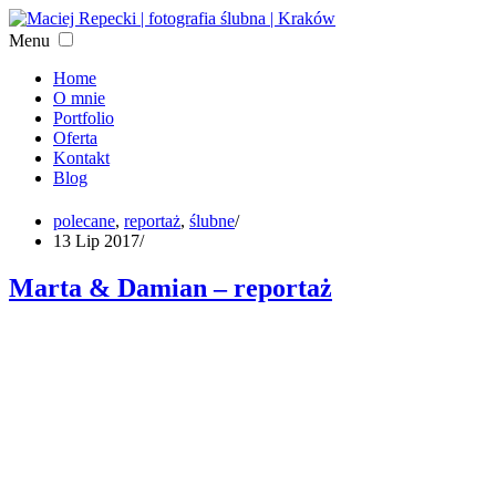
Menu
Home
O mnie
Portfolio
Oferta
Kontakt
Blog
polecane
,
reportaż
,
ślubne
/
13 Lip 2017
/
Marta & Damian – reportaż