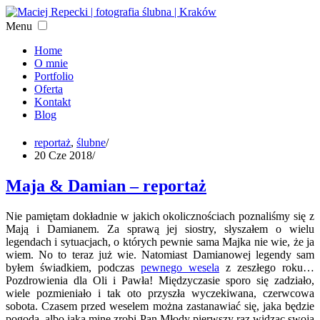
Menu
Home
O mnie
Portfolio
Oferta
Kontakt
Blog
reportaż
,
ślubne
/
20 Cze 2018
/
Maja & Damian – reportaż
Nie pamiętam dokładnie w jakich okolicznościach poznaliśmy się z
Mają i Damianem. Za sprawą jej siostry, słyszałem o wielu
legendach i sytuacjach, o których pewnie sama Majka nie wie, że ja
wiem. No to teraz już wie. Natomiast Damianowej legendy sam
byłem świadkiem, podczas
pewnego wesela
z zeszłego roku…
Pozdrowienia dla Oli i Pawła! Międzyczasie sporo się zadziało,
wiele pozmieniało i tak oto przyszła wyczekiwana, czerwcowa
sobota. Czasem przed weselem można zastanawiać się, jaka będzie
pogoda, albo jaką minę zrobi Pan Młody pierwszy raz widząc swoją