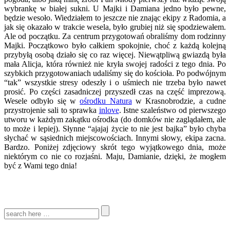
wybrankę w białej sukni. U Majki i Damiana jedno było pewne,
będzie wesoło. Wiedziałem to jeszcze nie znając ekipy z Radomia, a
jak się okazało w trakcie wesela, było grubiej niż się spodziewałem.
Ale od początku. Za centrum przygotowań obraliśmy dom rodzinny
Majki. Początkowo było całkiem spokojnie, choć z każdą kolejną
przybyłą osobą działo się co raz więcej. Niewątpliwą gwiazdą była
mała Alicja, która również nie kryła swojej radości z tego dnia. Po
szybkich przygotowaniach udaliśmy się do kościoła. Po podwójnym
“tak” wszystkie stresy odeszły i o uśmiech nie trzeba było nawet
prosić. Po części zasadniczej przyszedł czas na część imprezową.
Wesele odbyło się w
ośrodku Natura
w Krasnobrodzie, a cudne
przystrojenie sali to sprawka
inlove
. Istne szaleństwo od pierwszego
utworu w każdym zakątku ośrodka (do domków nie zaglądałem, ale
to może i lepiej). Słynne “ajajaj życie to nie jest bajka” było chyba
słychać w sąsiednich miejscowościach. Innymi słowy, ekipa zacna.
Bardzo. Poniżej zdjęciowy skrót tego wyjątkowego dnia, może
niektórym co nie co rozjaśni. Maju, Damianie, dzięki, że mogłem
być z Wami tego dnia!