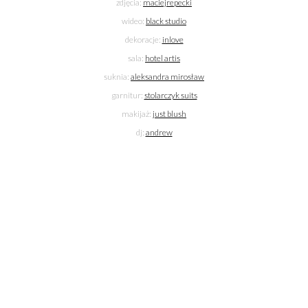
zdjęcia:
maciejrepecki
wideo:
black studio
dekoracje:
inlove
sala:
hotel artis
suknia:
aleksandra mirosław
garnitur:
stolarczyk suits
makijaż:
just blush
dj:
andrew