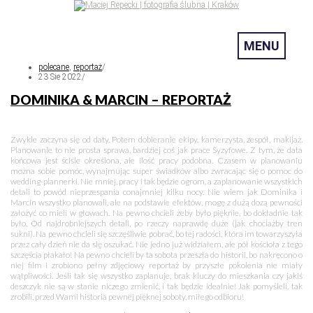
MENU
polecane
,
reportaż
/
23 Sie 2022
/
DOMINIKA & MARCIN – REPORTAŻ
Zwykle zaczyna się od daty. Potem dobieranie ekipy, kamerzysta, zespół, makijaż.
Planowanie to nie prosta sprawa, bardziej coś jak prace Syzyfowe. Z tym, że data
końcowa jest ściśle określona, ale ilość pracy podobna. Czasem w planowaniu
można sobie pomóc, wynajmując super świadków albo zwracając się o pomoc do
wedding-plannerki. Nie mniej, pracy i tak będzie ogrom, a zaplanowanie wszystkich
detali to powód nieprzespania conajmniej kilku nocy. Nie wiem jak Dominika i
Marcin wszystko planowali, ale na podstawie efektów, mogę z dużą dozą pewności
założyć co mieli w głowach. Na pewno chcieli żeby było pięknie, bo dokładnie tak
było. Od najdrobniejszych detali, po rzeczy naprawdę duże (jak chociażby tren
sukni). Na pewno chcieli się szczęśliwie pobrać, bo tej radości, która im towarzyszyła
przez cały dzień nie da się oszukać. Nie jedno już widziałem, ale pół kościoła z tego
szczęścia płakało! Na pewno chcieli by ta sobota przeszła do historii, bo nakręcono o
niej film i zrobiono pełny zdjęciowy reportaż by przyszłe pokolenia nie miały
wątpliwości. Jeśli tak się wszystko zaplanuje, brak kluczy do mieszkania czy jakiś
deszczyk nie są w stanie niczego zmienić, i tak będzie idealnie! Jak pomyśleli, tak
zrobili, przed Wami historia pewnej pięknej soboty, miłego odbioru!